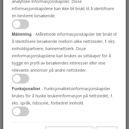
analytiske informasjonskapsler. Disse
informasjonskapslene kan ikke bli brukt til å identifisere
en bestemt besøkende.
 det
, på
Målretting
- Målrettede informasjonskapsler blir brukt til
å identifisere besøkende mellom ulike nettsteder, f. eks.
innholdspartnere, bannernettverk. Disse
innformasjonskapslene kan brukes av selskaper for å
bygge en profil av besøkendes interesser eller vise
relevante annonser på andre nettsteder.
Johannes Evangelium Guds kjærlighet
Funksjonalitet
- Funksjonalitetsinformasjonskapsler
Johannes ble kalt han som Jesus elsket. Da Kristus var på Jorda,
brukes for å huske brukerinformasjon på nettstedet, f.
tilbrakte Han sannsynligvis mer tid sammen med Johannes enn
eks. språk, tidssone, forbedret innhold.
noen av de andre apostlene-inkludert Peter. Johannes’
evangelium drøfter mange grunnleggende og dype emner som
ingen av de andre evangeliene skriver om. Du trenger å lese og
studere dette mektige budskapet. Hvis du gjør det, vil det være