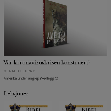
Ordliste
GERALD FLURRY
Amerika under angrep (Ordliste)
Var koronaviruskrisen konstruert?
GERALD FLURRY