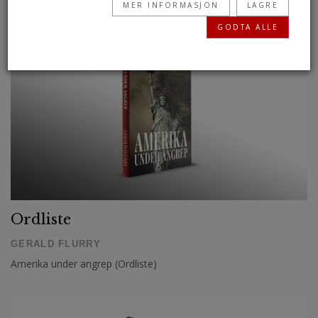
MER INFORMASJON
LAGRE
en stor hjelp til å bygge Guds glede i livet ditt.
GODTA ALLE
Les nå »
Nyere oversettelser