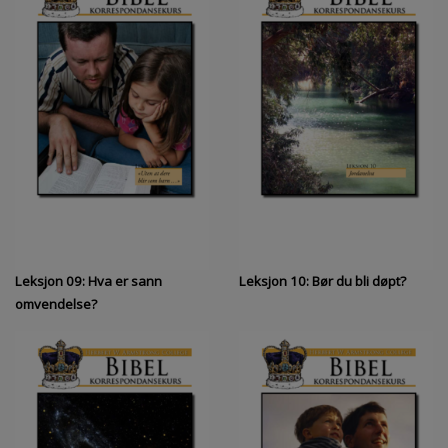
Amerika under angrep (Vedlegg C)
Leksjoner
Leksjon 09: Hva er sann
Leksjon 10: Bør du bli døpt?