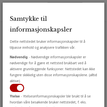
Toggl
Samtykke til
navig
informasjonskapsler
Dette nettstedet bruker informasjonskapsler til å
Motta viktige analyser, kommentarer og nyheter direkte på e-post.
tilpasse innhold og analysere trafikken vår.
ABONNER
Nødvendig
- Nødvendige informasjonskapsler er
nødvendige for å gjøre et nettsted brukbart ved å
aktivere grunnleggende funksjoner. Nettstedet kan ikke
fungere skikkelig uten disse informasjonskapslene. (alltid
aktive)
Ytelse
- Ytelsesinformasjonskapsler blir brukt til å se
hvordan våre besøkende bruker nettstedet, f. eks.