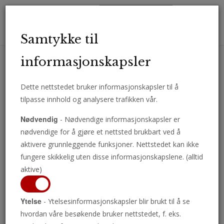
Toggl
Samtykke til
navig
informasjonskapsler
Dette nettstedet bruker informasjonskapsler til å
Motta viktige analyser, kommentarer og nyheter direkte på e-post.
tilpasse innhold og analysere trafikken vår.
ABONNER
Nødvendig
- Nødvendige informasjonskapsler er
nødvendige for å gjøre et nettsted brukbart ved å
aktivere grunnleggende funksjoner. Nettstedet kan ikke
fungere skikkelig uten disse informasjonskapslene. (alltid
Tidenes Mysterium
aktive)
Ytelse
- Ytelsesinformasjonskapsler blir brukt til å se
Har du noensinne spurt deg selv: «Hvem er
hvordan våre besøkende bruker nettstedet, f. eks.
jeg? Hva er jeg? Hvorfor er jeg til?» Du er et