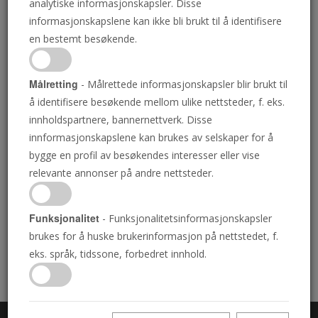
analytiske informasjonskapsler. Disse
mysterium. Verden omkring deg er et
informasjonskapslene kan ikke bli brukt til å identifisere
mysterium. Nå, kan du forstå!
en bestemt besøkende.
Målretting
- Målrettede informasjonskapsler blir brukt til
Download PDF
å identifisere besøkende mellom ulike nettsteder, f. eks.
innholdspartnere, bannernettverk. Disse
innformasjonskapslene kan brukes av selskaper for å
bygge en profil av besøkendes interesser eller vise
relevante annonser på andre nettsteder.
Handlekurv
Funksjonalitet
- Funksjonalitetsinformasjonskapsler
brukes for å huske brukerinformasjon på nettstedet, f.
Handlekurven din er tom. Se i litteraturbiblioteket og
eks. språk, tidssone, forbedret innhold.
legg opp til 3 stykker i handlekurven din.