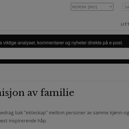
LIT
a viktige analyser, kommentarer og nyheter direkte på e-post.
isjon av familie
 bedrag bak "ekteskap" mellom personer av samme kjønn-og 
st inspirerende håp.