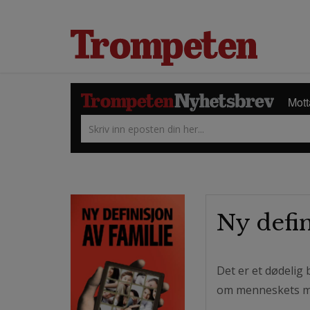
Mott
Ny defin
Det er et dødelig
om menneskets me