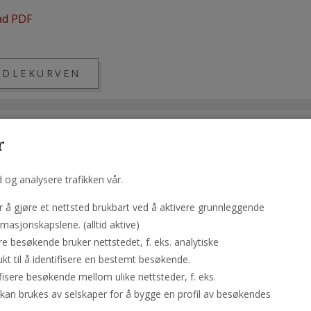
ad PDF
r
d og analysere trafikken vår.
å gjøre et nettsted brukbart ved å aktivere grunnleggende
masjonskapslene. (alltid aktive)
re besøkende bruker nettstedet, f. eks. analytiske
kt til å identifisere en bestemt besøkende.
ÅL
PRIVAT POLITIKK
BETINGELSER FOR BRUK
ifisere besøkende mellom ulike nettsteder, f. eks.
 RESERVED
kan brukes av selskaper for å bygge en profil av besøkendes
VERSJON, ETTERTRYKK FORBUDT