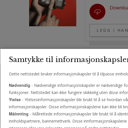
Downlo
Samtykke til informasjonskapsle
Dette nettstedet bruker informasjonskapsler til å tilpasse innhol
Nødvendig
- Nødvendige informasjonskapsler er nødvendige for 
funksjoner. Nettstedet kan ikke fungere skikkelig uten disse infor
Ytelse
- Ytelsesinformasjonskapsler blir brukt til å se hvordan vå
informasjonskapsler. Disse informasjonskapslene kan ikke bli bru
OM OSS
KONTAKT OSS
OFTE STILTE SPØRSM
Målretting
- Målrettede informasjonskapsler blir brukt til å ident
© 2026 PHILADELPHIA CHURCH OF GOD, ALL RIGHTS
innholdspartnere, bannernettverk. Disse innformasjonskapslene 
© 2026 GUDS FILADELFIAKIRKE, NORSK DERIVATIV 