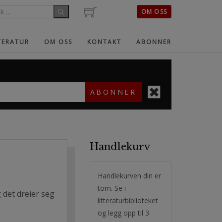
OM OSS
TERATUR
OM OSS
KONTAKT
ABONNER
ABONNER
Handlekurv
Handlekurven din er
tom. Se i
det dreier seg
litteraturbiblioteket
og legg opp til 3