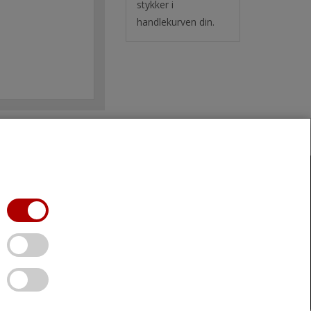
stykker i
handlekurven din.