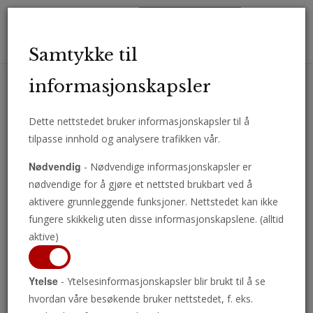
Toggl
Samtykke til
navig
informasjonskapsler
Dette nettstedet bruker informasjonskapsler til å
Motta viktige analyser, kommentarer og nyheter direkte på e-post.
tilpasse innhold og analysere trafikken vår.
ABONNER
Nødvendig
- Nødvendige informasjonskapsler er
nødvendige for å gjøre et nettsted brukbart ved å
aktivere grunnleggende funksjoner. Nettstedet kan ikke
fungere skikkelig uten disse informasjonskapslene. (alltid
Jeremia og den
aktive)
største visjonen i
Ytelse
- Ytelsesinformasjonskapsler blir brukt til å se
hvordan våre besøkende bruker nettstedet, f. eks.
Bibelen