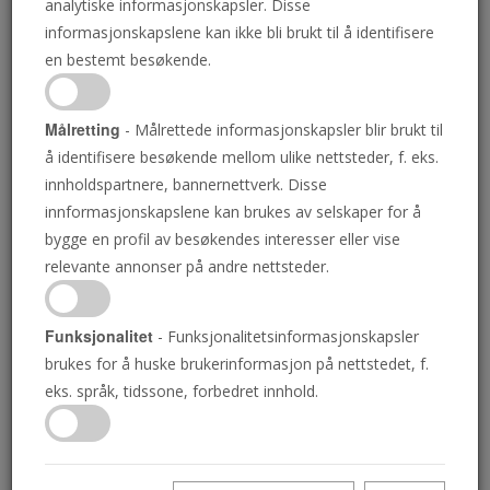
analytiske informasjonskapsler. Disse
informasjonskapslene kan ikke bli brukt til å identifisere
en bestemt besøkende.
Jeremias bok ble skrevet til oldtidens
israelitter mer enn 100 år etter at de hadde
Målretting
- Målrettede informasjonskapsler blir brukt til
gått i fangenskap. Tenk over det! Hvorfor
å identifisere besøkende mellom ulike nettsteder, f. eks.
ville Gud få Jeremia til å gjøre noe slikt? Fordi
innholdspartnere, bannernettverk. Disse
Jeremias bok først og fremst er for Israel i
innformasjonskapslene kan brukes av selskaper for å
endetiden! Og det blir lagt en enda større
bygge en profil av besøkendes interesser eller vise
vekt på åndelige Israel, eller Guds Kirke. Du
relevante annonser på andre nettsteder.
trenger snarest å forstå hvorfor!
Funksjonalitet
- Funksjonalitetsinformasjonskapsler
brukes for å huske brukerinformasjon på nettstedet, f.
Download PDF
eks. språk, tidssone, forbedret innhold.