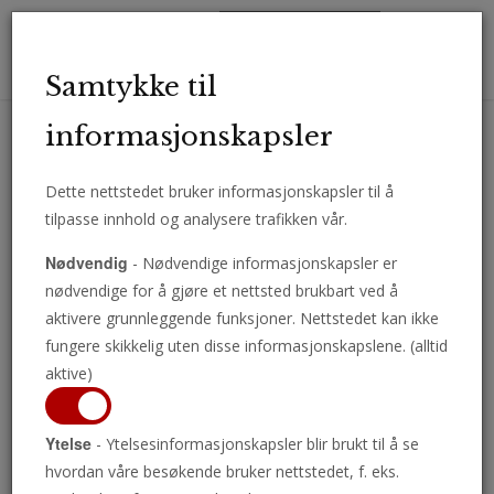
Toggl
Samtykke til
navig
informasjonskapsler
Dette nettstedet bruker informasjonskapsler til å
Motta viktige analyser, kommentarer og nyheter direkte på e-post.
tilpasse innhold og analysere trafikken vår.
ABONNER
Nødvendig
- Nødvendige informasjonskapsler er
nødvendige for å gjøre et nettsted brukbart ved å
aktivere grunnleggende funksjoner. Nettstedet kan ikke
fungere skikkelig uten disse informasjonskapslene. (alltid
Hvilken dag er den
aktive)
kristne Sabbaten?
Ytelse
- Ytelsesinformasjonskapsler blir brukt til å se
hvordan våre besøkende bruker nettstedet, f. eks.