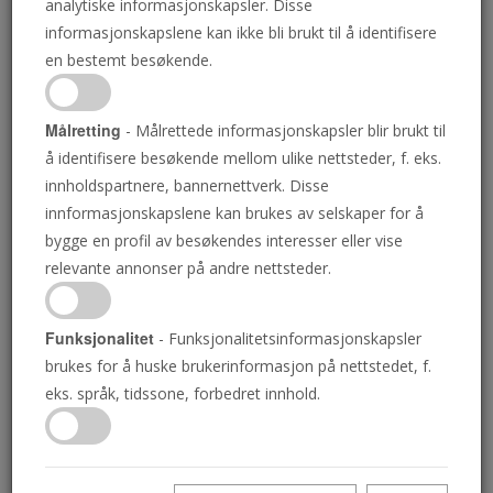
analytiske informasjonskapsler. Disse
Har det noen betydning hvilke dager vi
informasjonskapslene kan ikke bli brukt til å identifisere
holder-eller om vi holder dem? Etablerer
en bestemt besøkende.
Bibelen søndag som Herrens dag? Ble
Sabbaten bare gitt til det jødiske folk-mens
Målretting
- Målrettede informasjonskapsler blir brukt til
kristne blir pålagt å holde søndag som
å identifisere besøkende mellom ulike nettsteder, f. eks.
Herrens dag?
innholdspartnere, bannernettverk. Disse
innformasjonskapslene kan brukes av selskaper for å
bygge en profil av besøkendes interesser eller vise
Download PDF
relevante annonser på andre nettsteder.
Funksjonalitet
- Funksjonalitetsinformasjonskapsler
brukes for å huske brukerinformasjon på nettstedet, f.
eks. språk, tidssone, forbedret innhold.
Handlekurv
Handlekurven din er tom. Se i litteraturbiblioteket og