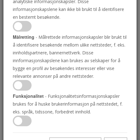
analytiske informasjonskapsler. Disse
informasjonskapslene kan ikke bli brukt til å identifisere
en bestemt besøkende.
Vær ikke for sikker på at du vet det! Mange
bekjennende kristne tror for alvor at de har
Målretting
- Målrettede informasjonskapsler blir brukt til
blitt «født på ny»-men de forstår ikke hva
å identifisere besøkende mellom ulike nettsteder, f. eks.
Jesus mente med disse ordene. Det sanne
innholdspartnere, bannernettverk. Disse
svaret er ikke bare overraskende-det er
innformasjonskapslene kan brukes av selskaper for å
forbløffende! -Den viktigste sannheten du
bygge en profil av besøkendes interesser eller vise
kan kjenne til, som her blir gjort så klar at du
relevante annonser på andre nettsteder.
vil forstå den!
Funksjonalitet
- Funksjonalitetsinformasjonskapsler
brukes for å huske brukerinformasjon på nettstedet, f.
Download PDF
eks. språk, tidssone, forbedret innhold.