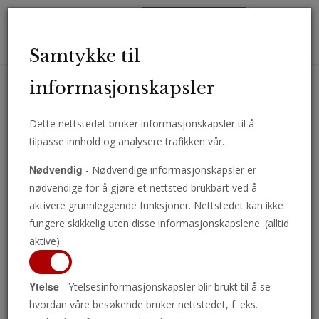
Toggl
Samtykke til
navig
informasjonskapsler
Dette nettstedet bruker informasjonskapsler til å
Motta viktige analyser, kommentarer og nyheter direkte på e-post.
tilpasse innhold og analysere trafikken vår.
ABONNER
Nødvendig
- Nødvendige informasjonskapsler er
nødvendige for å gjøre et nettsted brukbart ved å
aktivere grunnleggende funksjoner. Nettstedet kan ikke
fungere skikkelig uten disse informasjonskapslene. (alltid
Hva Mener Du
aktive)
Egentlig?... Født På
Ytelse
- Ytelsesinformasjonskapsler blir brukt til å se
hvordan våre besøkende bruker nettstedet, f. eks.
Ny?