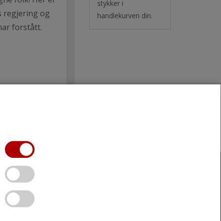
stykker i
s regjering og
handlekurven din.
ar forstått.