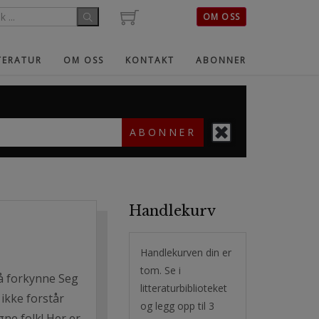
OM OSS
TERATUR
OM OSS
KONTAKT
ABONNER
ABONNER
Handlekurv
Handlekurven din er
tom. Se i
 å forkynne Seg
litteraturbiblioteket
 ikke forstår
og legg opp til 3
ne folk! Her er