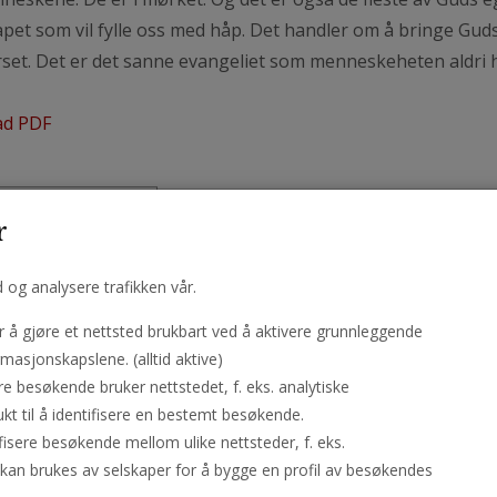
pet som vil fylle oss med håp. Det handler om å bringe Gud
erset. Det er det sanne evangeliet som menneskeheten aldri h
ad PDF
r
d og analysere trafikken vår.
å gjøre et nettsted brukbart ved å aktivere grunnleggende
masjonskapslene. (alltid aktive)
re besøkende bruker nettstedet, f. eks. analytiske
kt til å identifisere en bestemt besøkende.
ifisere besøkende mellom ulike nettsteder, f. eks.
kan brukes av selskaper for å bygge en profil av besøkendes