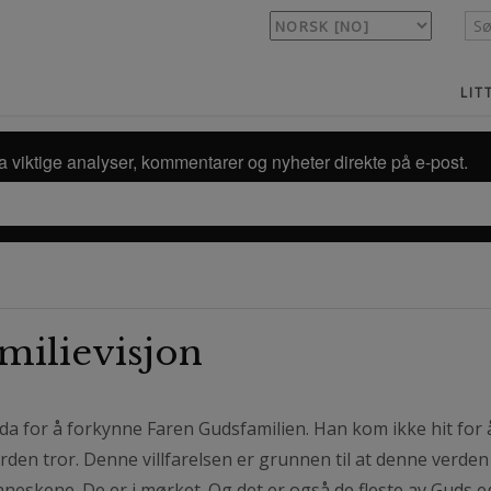
LIT
a viktige analyser, kommentarer og nyheter direkte på e-post.
milievisjon
orda for å forkynne Faren Gudsfamilien. Han kom ikke hit for
erden tror. Denne villfarelsen er grunnen til at denne verden
neskene. De er i mørket. Og det er også de fleste av Guds eg