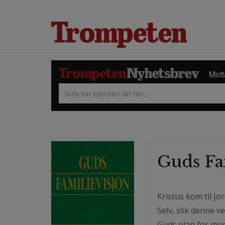
Mott
Guds Fa
Kristus kom til J
Selv, slik denne v
Guds plan for men