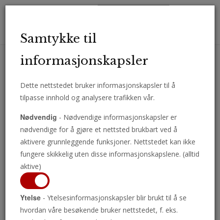
Toggl
Samtykke til
navig
informasjonskapsler
Dette nettstedet bruker informasjonskapsler til å
Motta viktige analyser, kommentarer og nyheter direkte på e-post.
tilpasse innhold og analysere trafikken vår.
ABONNER
Nødvendig
- Nødvendige informasjonskapsler er
nødvendige for å gjøre et nettsted brukbart ved å
aktivere grunnleggende funksjoner. Nettstedet kan ikke
fungere skikkelig uten disse informasjonskapslene. (alltid
Amerika Under
aktive)
Angrep
Ytelse
- Ytelsesinformasjonskapsler blir brukt til å se
hvordan våre besøkende bruker nettstedet, f. eks.