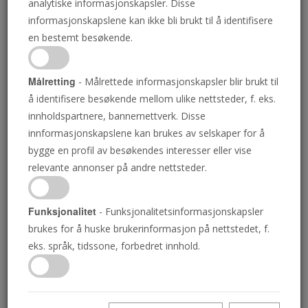
analytiske informasjonskapsler. Disse
Forfatter Gerald Flurry har utvidet heftet sitt,
informasjonskapslene kan ikke bli brukt til å identifisere
Amerika under angrep
fra 2013, dramatisk til
en bestemt besøkende.
208 sider, med appendiks og glosebok og
indeks. Den nye boka er ennå ikke
Målretting
- Målrettede informasjonskapsler blir brukt til
tilgjengelig på norsk, men du kan
å identifisere besøkende mellom ulike nettsteder, f. eks.
forhåndsbestille et eksemplar nedenfor.
innholdspartnere, bannernettverk. Disse
innformasjonskapslene kan brukes av selskaper for å
Etter hvert som vi oversetter hvert kapittel,
bygge en profil av besøkendes interesser eller vise
vil vi publisere dem på
Trompeten.co
.
relevante annonser på andre nettsteder.
Klikk og abonner
her
for å mottaepostene
våre med de nyeste oversettelsene.
Funksjonalitet
- Funksjonalitetsinformasjonskapsler
brukes for å huske brukerinformasjon på nettstedet, f.
eks. språk, tidssone, forbedret innhold.